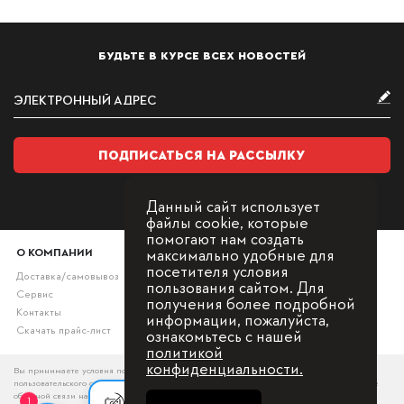
БУДЬТЕ В КУРСЕ ВСЕХ НОВОСТЕЙ
ПОДПИСАТЬСЯ НА РАССЫЛКУ
Данный сайт использует
файлы cookie, которые
помогают нам создать
максимально удобные для
О КОМПАНИИ
посетителя условия
Доставка/самовывоз
пользования сайтом. Для
Сервис
получения более подробной
Контакты
информации, пожалуйста,
Скачать прайс-лист
ознакомьтесь с нашей
политикой
конфиденциальности.
Вы принимаете условия политики в отношении обработки персональных данных и
пользовательского соглашения каждый раз, когда оставляете свои данные в любой форме
обратной связи на сайте
1