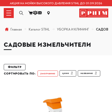
АКЦИЯ НА МОЙКИ ВЫСОКОГО ДАВЛЕНИЯ STIHL ДО 01.09.2026
Каталог STIHL
УБОРКА И КЛИНИНГ
САДОВЫ
Главная
САДОВЫЕ ИЗМЕЛЬЧИТЕЛИ
Фильтр
цене
названию
умолчанию
СОРТИРОВАТЬ ПО: