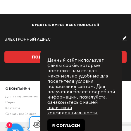
БУДЬТЕ В КУРСЕ ВСЕХ НОВОСТЕЙ
ПОДПИСАТЬСЯ НА РАССЫЛКУ
Данный сайт использует
файлы cookie, которые
помогают нам создать
максимально удобные для
посетителя условия
пользования сайтом. Для
О КОМПАНИИ
получения более подробной
информации, пожалуйста,
Доставка/самовывоз
ознакомьтесь с нашей
Сервис
политикой
Контакты
конфиденциальности.
Скачать прайс-лист
Оставьте заявку, мы с Вами
Я СОГЛАСЕН
1
Вы принимаете условия политики в отношении обработки персональных данных и
свяжемся для
пользовательского соглашения каждый раз, когда оставляете свои данные в любой форме