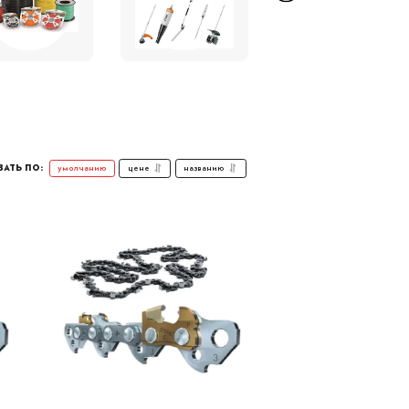
цене
названию
умолчанию
АТЬ ПО: