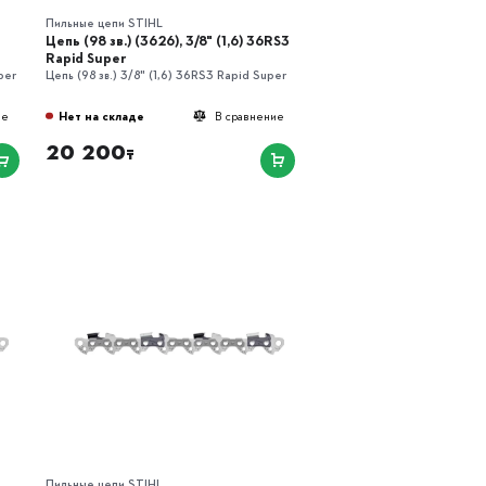
Пильные цепи STIHL
Цепь (98 зв.) (3626), 3/8" (1,6) 36RS3
Rapid Super
per
Цепь (98 зв.) 3/8" (1,6) 36RS3 Rapid Super
Нет на складе
ие
В сравнение
20 200
₸
Пильные цепи STIHL