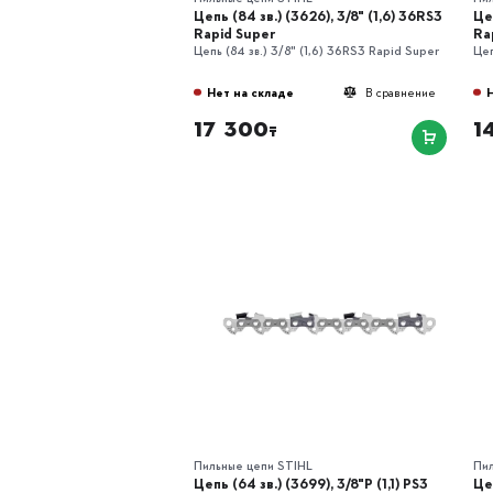
Цепь (84 зв.) (3626), 3/8" (1,6) 36RS3
Цеп
Rapid Super
Ra
Цепь (84 зв.) 3/8" (1,6) 36RS3 Rapid Super
Цеп
Нет на складе
В сравнение
17 300
1
₸
Пильные цепи STIHL
Пи
Цепь (64 зв.) (3699), 3/8"P (1,1) РS3
Цеп