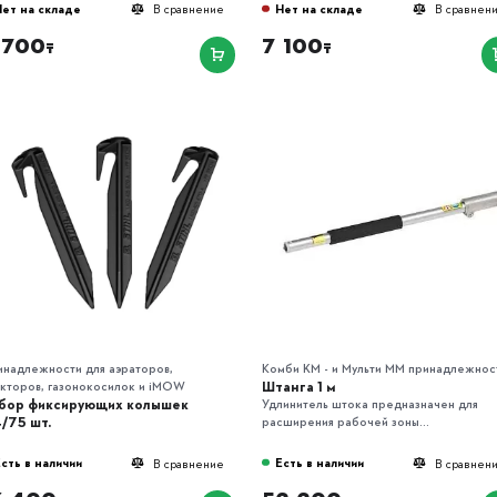
Нет на складе
Нет на складе
В сравнение
В сравнен
 700
7 100
₸
₸
инадлежности для аэраторов,
Комби KM - и Мульти MM принадлежнос
Штанга 1 м
кторов, газонокосилок и iMOW
бор фиксирующих колышек
Удлинитель штока предназначен для
4/75 шт.
расширения рабочей зоны...
сть в наличии
Есть в наличии
В сравнение
В сравнен