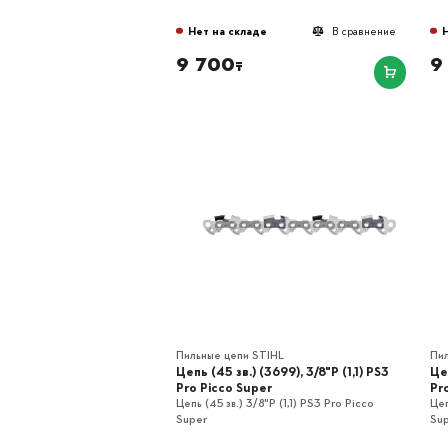
Нет на складе
В сравнение
9 700
9
₸
Пильные цепи STIHL
Пи
Цепь (45 зв.) (3699), 3/8"P (1,1) РS3
Цеп
Pro Picco Super
Pr
Цепь (45 зв.) 3/8"P (1,1) РS3 Pro Picco
Цеп
Super
Su