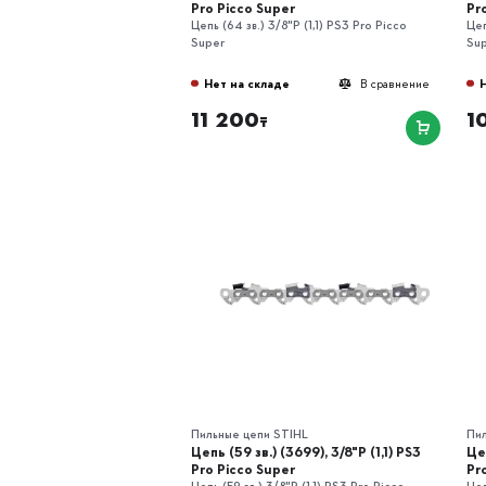
Pro Picco Super
Pr
Цепь (64 зв.) 3/8"P (1,1) РS3 Pro Picco
Цеп
Super
Su
Нет на складе
В сравнение
11 200
1
₸
Пильные цепи STIHL
Пи
Цепь (59 зв.) (3699), 3/8"P (1,1) РS3
Цеп
Pro Picco Super
Pr
Цепь (59 зв.) 3/8"P (1,1) РS3 Pro Picco
Цеп