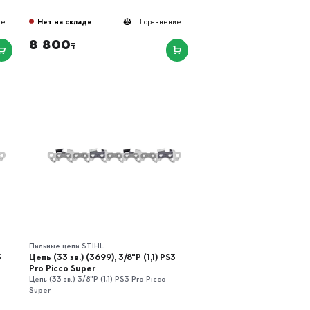
Нет на складе
ие
В сравнение
8 800
₸
Пильные цепи STIHL
3
Цепь (33 зв.) (3699), 3/8"P (1,1) РS3
Pro Picco Super
Цепь (33 зв.) 3/8"P (1,1) РS3 Pro Picco
Super