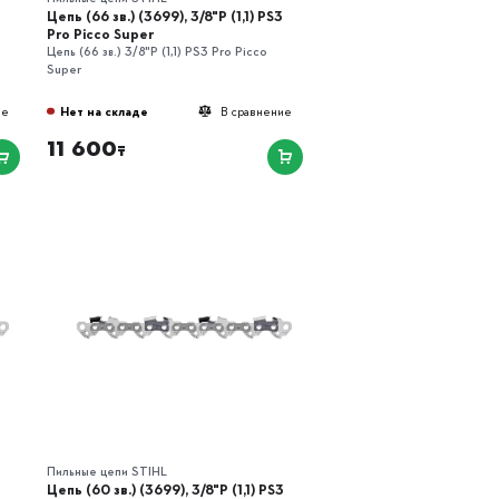
3
Цепь (66 зв.) (3699), 3/8"P (1,1) РS3
Pro Picco Super
Цепь (66 зв.) 3/8"P (1,1) РS3 Pro Picco
Super
Нет на складе
ие
В сравнение
11 600
₸
Пильные цепи STIHL
Цепь (60 зв.) (3699), 3/8"P (1,1) РS3