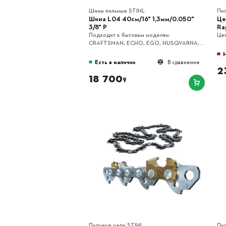
Шины пильные STIHL
Пи
Шина L04 40см/16" 1,3мм/0.050"
Цеп
3/8" P
Ra
Подходит к бытовым моделям:
Цеп
CRAFTSMAN, ECHO, EGO, HUSQVARNA,...
Есть в наличии
В сравнение
2
18 700
₸
Пильные цепи STIHL
Пи