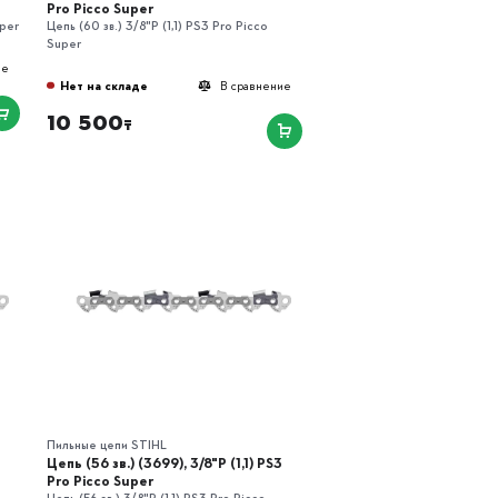
Pro Picco Super
uper
Цепь (60 зв.) 3/8"P (1,1) РS3 Pro Picco
Super
ие
Нет на складе
В сравнение
10 500
₸
Пильные цепи STIHL
3
Цепь (56 зв.) (3699), 3/8"P (1,1) РS3
Pro Picco Super
Цепь (56 зв.) 3/8"P (1,1) РS3 Pro Picco