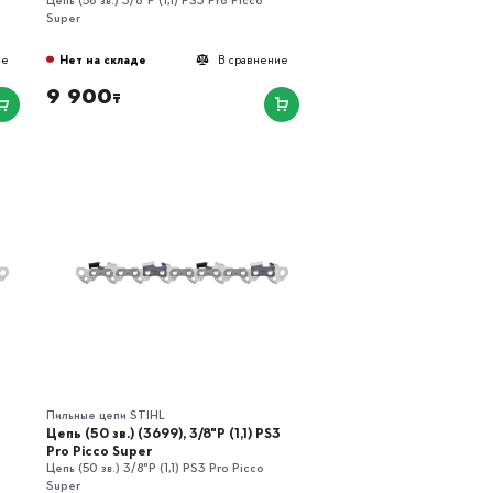
Super
Нет на складе
ие
В сравнение
9 900
₸
Пильные цепи STIHL
3
Цепь (50 зв.) (3699), 3/8"P (1,1) РS3
Pro Picco Super
Цепь (50 зв.) 3/8"P (1,1) РS3 Pro Picco
Super