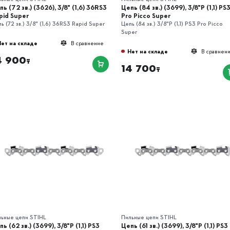
ь (72 зв.) (3626), 3/8" (1,6) 36RS3
Цепь (84 зв.) (3699), 3/8"P (1,1) РS
pid Super
Pro Picco Super
ь (72 зв.) 3/8" (1,6) 36RS3 Rapid Super
Цепь (84 зв.) 3/8"P (1,1) РS3 Pro Picco
Super
Нет на складе
В сравнение
Нет на складе
В сравнен
4 900
₸
14 700
₸
льные цепи STIHL
Пильные цепи STIHL
ь (62 зв.) (3699), 3/8"P (1,1) РS3
Цепь (61 зв.) (3699), 3/8"P (1,1) РS3