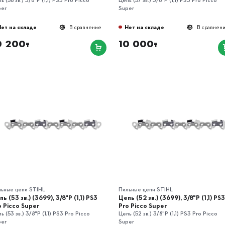
per
Super
Нет на складе
Нет на складе
В сравнение
В сравнен
0 200
10 000
₸
₸
льные цепи STIHL
Пильные цепи STIHL
ь (53 зв.) (3699), 3/8"P (1,1) РS3
Цепь (52 зв.) (3699), 3/8"P (1,1) РS
o Picco Super
Pro Picco Super
ь (53 зв.) 3/8"P (1,1) РS3 Pro Picco
Цепь (52 зв.) 3/8"P (1,1) РS3 Pro Picco
per
Super