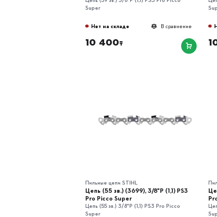
Super
Su
Нет на складе
В сравнение
10 400
1
₸
Пильные цепи STIHL
Пи
Цепь (55 зв.) (3699), 3/8"P (1,1) РS3
Цеп
Pro Picco Super
Pr
Цепь (55 зв.) 3/8"P (1,1) РS3 Pro Picco
Цеп
Super
Su