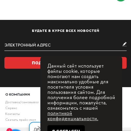
БУДЬТЕ В КУРСЕ ВСЕХ НОВОСТЕЙ
ПОДПИСАТЬСЯ НА РАССЫЛКУ
Данный сайт использует
файлы cookie, которые
помогают нам создать
максимально удобные для
посетителя условия
пользования сайтом. Для
О КОМПАНИИ
получения более подробной
информации, пожалуйста,
Доставка/самовывоз
ознакомьтесь с нашей
Сервис
политикой
Контакты
конфиденциальности.
Скачать прайс-лист
Оставьте заявку, мы с Вами