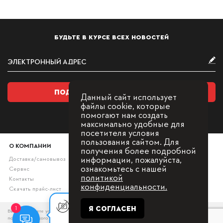
БУДЬТЕ В КУРСЕ ВСЕХ НОВОСТЕЙ
ПОДПИСАТЬСЯ НА РАССЫЛКУ
Данный сайт использует
файлы cookie, которые
помогают нам создать
максимально удобные для
посетителя условия
пользования сайтом. Для
О КОМПАНИИ
получения более подробной
информации, пожалуйста,
Доставка/самовывоз
ознакомьтесь с нашей
Сервис
политикой
Контакты
конфиденциальности.
Скачать прайс-лист
Оставьте заявку, мы с Вами
Я СОГЛАСЕН
1
Вы принимаете условия политики в отношении обработки персональных данных и
свяжемся для
пользовательского соглашения каждый раз, когда оставляете свои данные в любой форме
консультации.