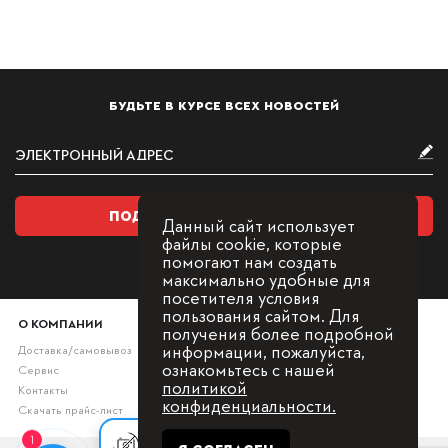
БУДЬТЕ В КУРСЕ ВСЕХ НОВОСТЕЙ
ПОДПИСАТЬСЯ НА РАССЫЛКУ
Данный сайт использует
файлы cookie, которые
помогают нам создать
максимально удобные для
посетителя условия
пользования сайтом. Для
О КОМПАНИИ
получения более подробной
информации, пожалуйста,
Доставка/самовывоз
ознакомьтесь с нашей
Сервис
политикой
Контакты
конфиденциальности.
Скачать прайс-лист
Оставьте заявку, мы с Вами