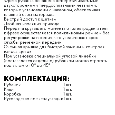
Фреза рубанка оснащена неперетачиваемыми
двухсторонними твердосплавными лезвиями,
которые установлены с наклоном, обеспечивая
плавный съем материала
Быстрый доступ к щеткам
Двойная изоляция привода
Передача крутящего момента от электродвигателя
к фрезе осуществляется поликлиновым ремнем без
регулировки натяжения, что увеличивает срок
службы ременной передачи
Съемная крышка для быстрой замены и контроля
износа щеток
При установке специальной угловой линейки
(поставляется отдельно) рубанком можно строгать
под углом от 0° до 45°
Комплектация:
Рубанок
1 шт.
Ключ
1 шт.
Коробка
1 шт.
Руководство по эксплуатации
1 шт.