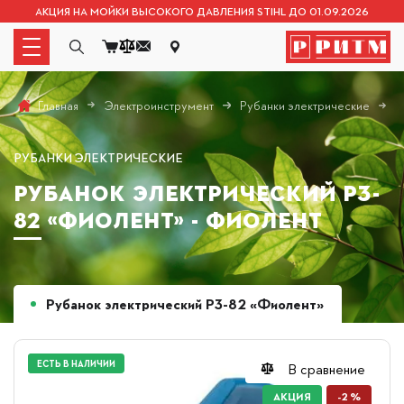
АКЦИЯ НА МОЙКИ ВЫСОКОГО ДАВЛЕНИЯ STIHL ДО 01.09.2026
Электроинструмент
Рубанки электрические
Р
Главная
РУБАНКИ ЭЛЕКТРИЧЕСКИЕ
РУБАНОК ЭЛЕКТРИЧЕСКИЙ Р3-
82 «ФИОЛЕНТ» - ФИОЛЕНТ
Рубанок электрический Р3-82 «Фиолент»
СУПЕРЦЕНА
ЕСТЬ В НАЛИЧИИ
В сравнение
АКЦИЯ
-2 %