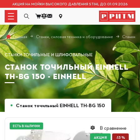
АКЦИЯ НА МОЙКИ ВЫСОКОГО ДАВЛЕНИЯ STIHL ДО 01.09.2026
Станки, силовая техника и оборудование
Станки т
Главная
СТАНКИ ТОЧИЛЬНЫЕ И ШЛИФОВАЛЬНЫЕ
СТАНОК ТОЧИЛЬНЫЙ EINHELL
TH-BG 150 - EINHELL
Станок точильный EINHELL TH-BG 150
СУПЕРЦЕНА
ЕСТЬ В НАЛИЧИИ
В сравнение
АКЦИЯ
-13 %