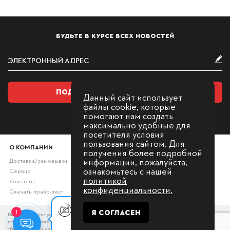
БУДЬТЕ В КУРСЕ ВСЕХ НОВОСТЕЙ
ПОДПИСАТЬСЯ НА РАССЫЛКУ
Данный сайт использует
файлы cookie, которые
помогают нам создать
максимально удобные для
посетителя условия
пользования сайтом. Для
О КОМПАНИИ
получения более подробной
информации, пожалуйста,
Доставка/самовывоз
ознакомьтесь с нашей
Сервис
политикой
Контакты
конфиденциальности.
Скачать прайс-лист
Оставьте заявку, мы с Вами
Я СОГЛАСЕН
1
Вы принимаете условия политики в отношении обработки персональных данных и
свяжемся для
пользовательского соглашения каждый раз, когда оставляете свои данные в любой форме
консультации.
обратной связи на сайте