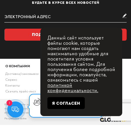
БУДЬТЕ В КУРСЕ ВСЕХ НОВОСТЕЙ
ПОДПИСАТЬСЯ НА РАССЫЛКУ
Данный сайт использует
файлы cookie, которые
помогают нам создать
максимально удобные для
посетителя условия
пользования сайтом. Для
О КОМПАНИИ
получения более подробной
информации, пожалуйста,
Доставка/самовывоз
ознакомьтесь с нашей
Сервис
политикой
Контакты
конфиденциальности.
Скачать прайс-лист
Оставьте заявку, мы с Вами
Я СОГЛАСЕН
1
Вы принимаете условия политики в отношении обработки персональных данных и
свяжемся для
пользовательского соглашения каждый раз, когда оставляете свои данные в любой форме
консультации.
обратной связи на сайте
Разработка сайта